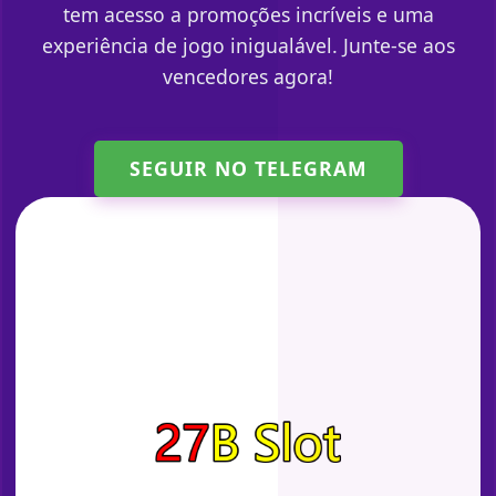
tem acesso a promoções incríveis e uma
experiência de jogo inigualável. Junte-se aos
vencedores agora!
SEGUIR NO TELEGRAM