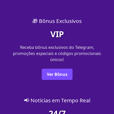
🎁 Bônus Exclusivos
VIP
Receba bônus exclusivos do Telegram,
promoções especiais e códigos promocionais
únicos!
Ver Bônus
📢 Notícias em Tempo Real
24/7