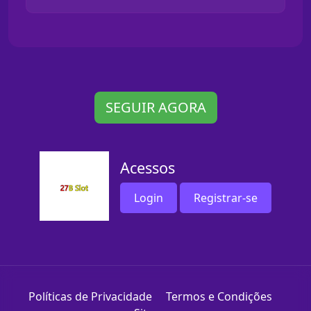
SEGUIR AGORA
Acessos
Login
Registrar-se
Políticas de Privacidade
Termos e Condições