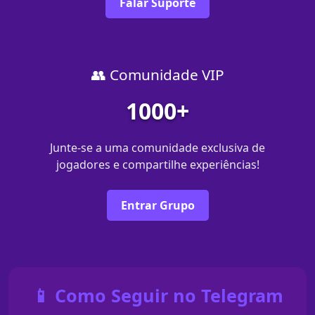
Falar Suporte
👥 Comunidade VIP
1000+
Junte-se a uma comunidade exclusiva de
jogadores e compartilhe experiências!
Entrar Grupo
📱 Como Seguir no Telegram