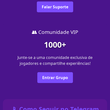
Falar Suporte
👥 Comunidade VIP
1000+
Junte-se a uma comunidade exclusiva de
jogadores e compartilhe experiências!
Entrar Grupo
📱 Como Seguir no Telegram