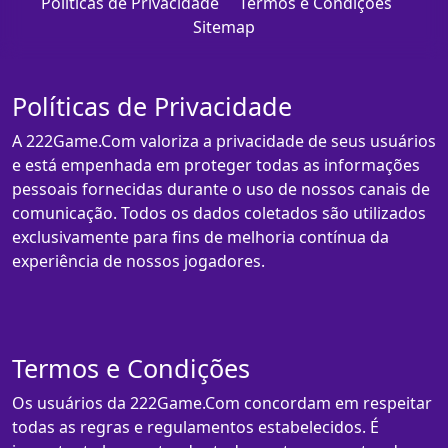
Políticas de Privacidade
Termos e Condições
Sitemap
Políticas de Privacidade
A 222Game.Com valoriza a privacidade de seus usuários
e está empenhada em proteger todas as informações
pessoais fornecidas durante o uso de nossos canais de
comunicação. Todos os dados coletados são utilizados
exclusivamente para fins de melhoria contínua da
experiência de nossos jogadores.
Termos e Condições
Os usuários da 222Game.Com concordam em respeitar
todas as regras e regulamentos estabelecidos. É