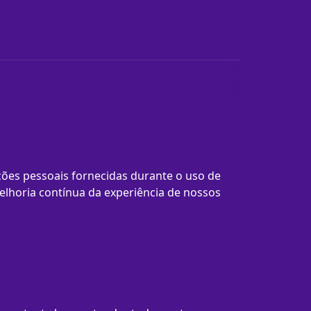
ções pessoais fornecidas durante o uso de
elhoria contínua da experiência de nossos