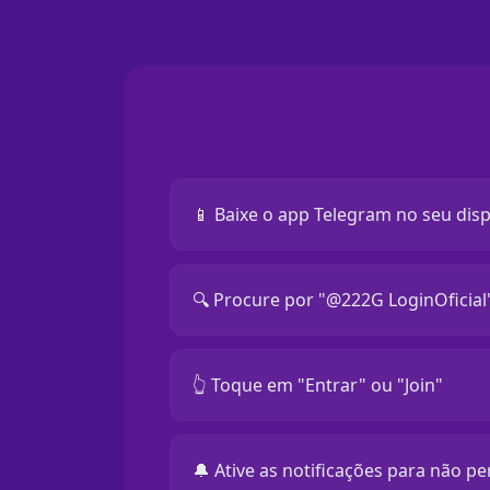
📱 Baixe o app Telegram no seu disp
🔍 Procure por "@222G LoginOficial
👆 Toque em "Entrar" ou "Join"
🔔 Ative as notificações para não p