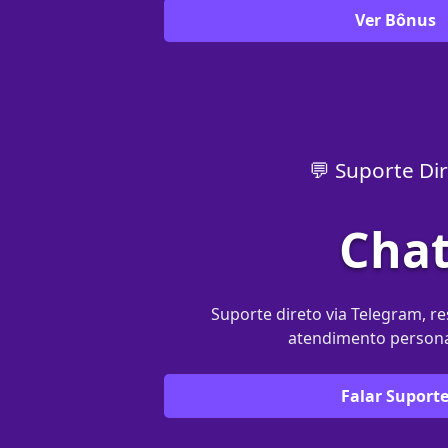
Ver Bônus
💬 Suporte Di
Cha
Suporte direto via Telegram, r
atendimento persona
Falar Suport