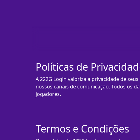
Políticas de Privacida
A 222G Login valoriza a privacidade de seu
nossos canais de comunicação. Todos os dad
jogadores.
Termos e Condições