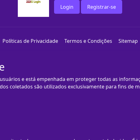
Login
Registrar-se
Políticas de Privacidade
Termos e Condições
Sitemap
de
s usuários e está empenhada em proteger todas as informa
os coletados são utilizados exclusivamente para fins de m