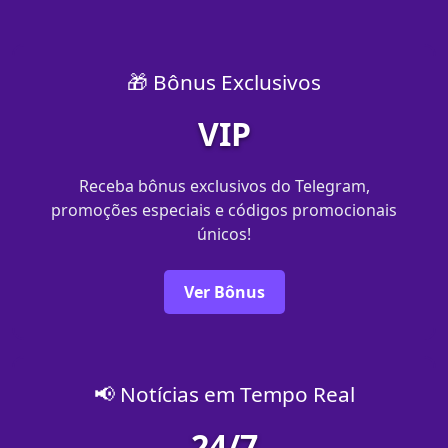
🎁 Bônus Exclusivos
VIP
Receba bônus exclusivos do Telegram,
promoções especiais e códigos promocionais
únicos!
Ver Bônus
📢 Notícias em Tempo Real
24/7