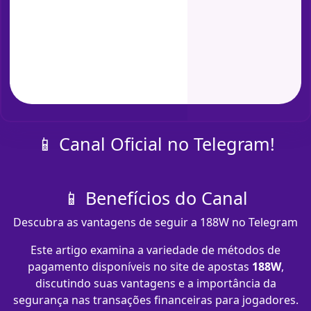
📱 Canal Oficial no Telegram!
📱 Benefícios do Canal
Descubra as vantagens de seguir a 188W no Telegram
Este artigo examina a variedade de métodos de
pagamento disponíveis no site de apostas
188W
,
discutindo suas vantagens e a importância da
segurança nas transações financeiras para jogadores.