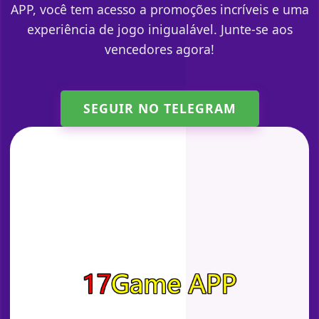
APP, você tem acesso a promoções incríveis e uma
experiência de jogo inigualável. Junte-se aos
vencedores agora!
SEGUIR NO TELEGRAM