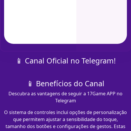
📱 Canal Oficial no Telegram!
📱 Benefícios do Canal
Descubra as vantagens de seguir a 17Game APP no
Telegram
O sistema de controles inclui opções de personalização
que permitem ajustar a sensibilidade do toque,
tamanho dos botões e configurações de gestos. Estas