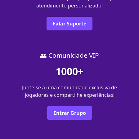
atendimento personalizado!
Falar Suporte
👥 Comunidade VIP
1000+
Junte-se a uma comunidade exclusiva de
jogadores e compartilhe experiências!
Entrar Grupo