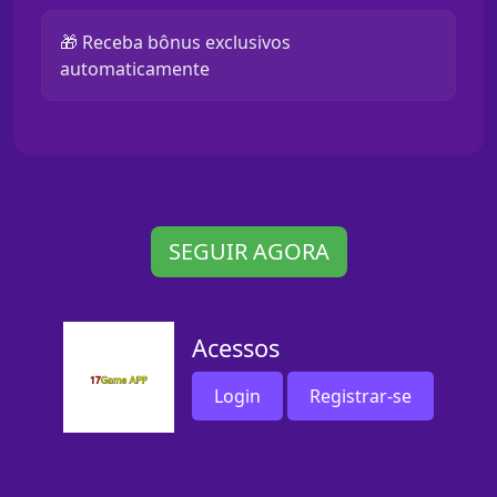
🎁 Receba bônus exclusivos
automaticamente
SEGUIR AGORA
Acessos
Login
Registrar-se