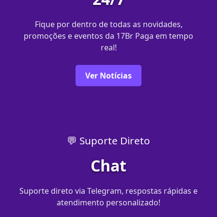
Fique por dentro de todas as novidades,
promoções e eventos da 17Br Paga em tempo
real!
Ver Notícias
💬 Suporte Direto
Chat
Suporte direto via Telegram, respostas rápidas e
atendimento personalizado!