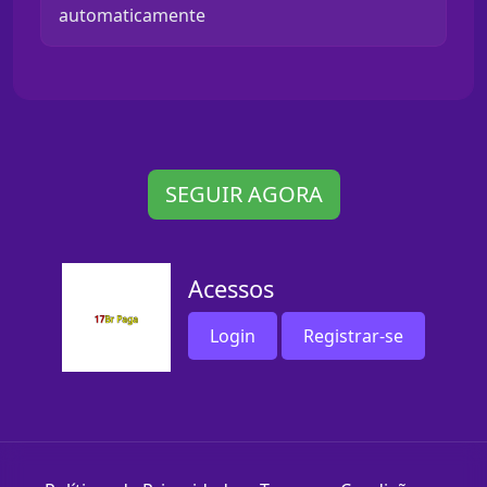
automaticamente
SEGUIR AGORA
Acessos
Login
Registrar-se