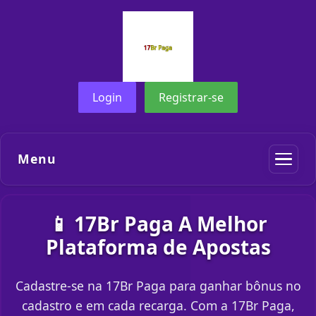
Login
Registrar-se
Menu
📱 17Br Paga A Melhor
Plataforma de Apostas
Cadastre-se na 17Br Paga para ganhar bônus no
cadastro e em cada recarga. Com a 17Br Paga,