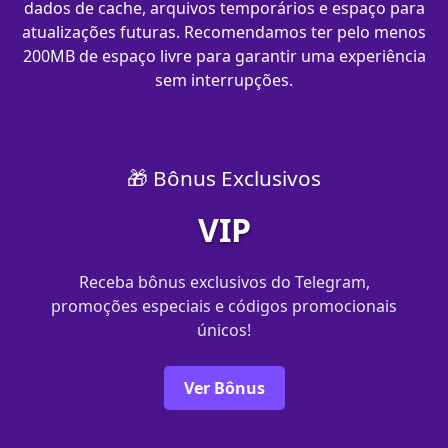
dados de cache, arquivos temporários e espaço para
atualizações futuras. Recomendamos ter pelo menos
200MB de espaço livre para garantir uma experiência
sem interrupções.
🎁 Bônus Exclusivos
VIP
Receba bônus exclusivos do Telegram,
promoções especiais e códigos promocionais
únicos!
Ver Bônus