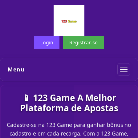
Login
Registrar-se
Menu
📱 123 Game A Melhor
Plataforma de Apostas
Cadastre-se na 123 Game para ganhar bônus no
cadastro e em cada recarga. Com a 123 Game,