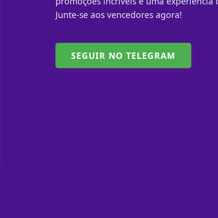
promoções incríveis e uma experiência d
Junte-se aos vencedores agora!
SEGUIR NO TELEGRAM