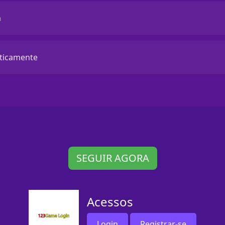
a
aticamente
SEGUIR AGORA
Acessos
Login
Registrar-se