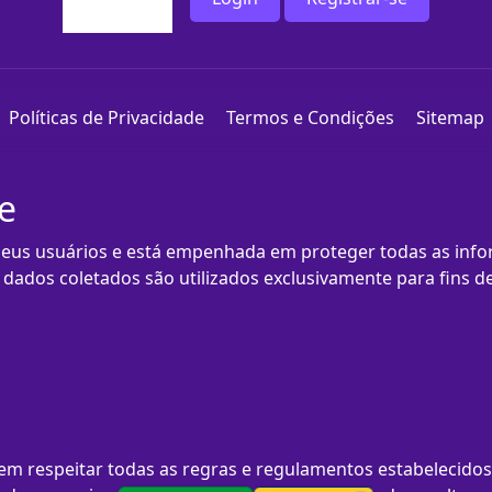
Políticas de Privacidade
Termos e Condições
Sitemap
de
 seus usuários e está empenhada em proteger todas as inf
dados coletados são utilizados exclusivamente para fins d
 respeitar todas as regras e regulamentos estabelecidos.