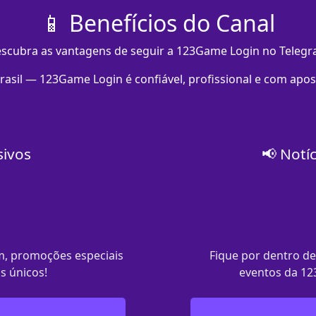
📱 Benefícios do Canal
scubra as vantagens de seguir a 123Game Login no Teleg
Brasil — 123Game Login é confiável, profissional e com apos
sivos
📢 Notí
m, promoções especiais
Fique por dentro d
s únicos!
eventos da 12