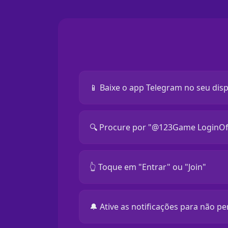
📱 Baixe o app Telegram no seu disp
🔍 Procure por "@123Game LoginOfi
👆 Toque em "Entrar" ou "Join"
🔔 Ative as notificações para não p