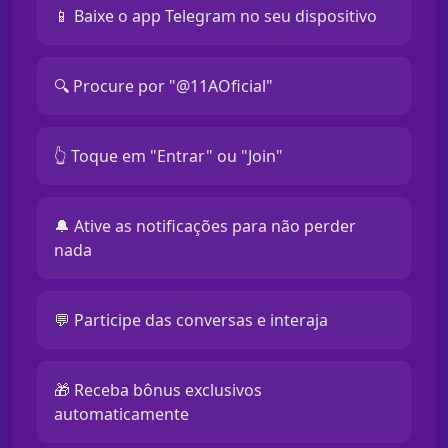
📱 Baixe o app Telegram no seu dispositivo
🔍 Procure por "@11AOficial"
👆 Toque em "Entrar" ou "Join"
🔔 Ative as notificações para não perder
nada
💬 Participe das conversas e interaja
🎁 Receba bônus exclusivos
automaticamente