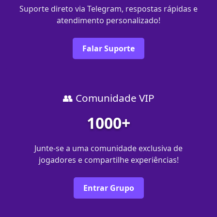
Suporte direto via Telegram, respostas rápidas e
atendimento personalizado!
Falar Suporte
👥 Comunidade VIP
1000+
Junte-se a uma comunidade exclusiva de
jogadores e compartilhe experiências!
Entrar Grupo