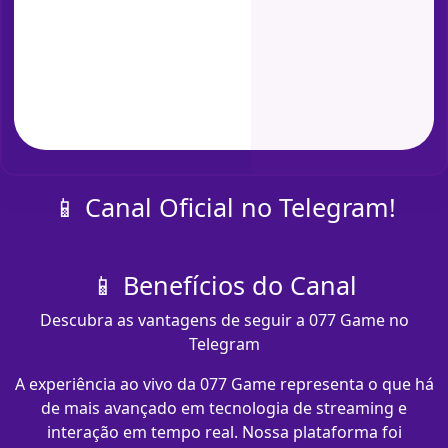
📱 Canal Oficial no Telegram!
📱 Benefícios do Canal
Descubra as vantagens de seguir a 077 Game no
Telegram
A experiência ao vivo da 077 Game representa o que há
de mais avançado em tecnologia de streaming e
interação em tempo real. Nossa plataforma foi