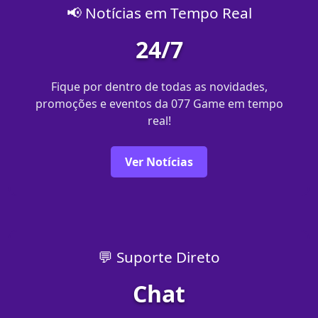
📢 Notícias em Tempo Real
24/7
Fique por dentro de todas as novidades,
promoções e eventos da 077 Game em tempo
real!
Ver Notícias
💬 Suporte Direto
Chat