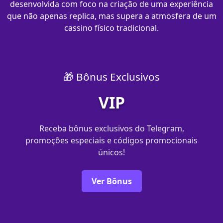
desenvolvida com foco na criação de uma experiência
que não apenas replica, mas supera a atmosfera de um
cassino físico tradicional.
🎁 Bônus Exclusivos
VIP
Receba bônus exclusivos do Telegram,
promoções especiais e códigos promocionais
únicos!
Ver Bônus