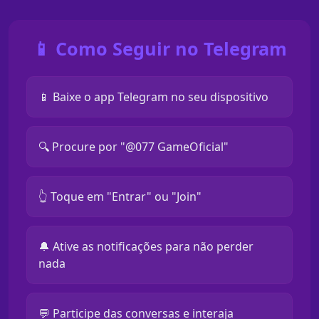
📱 Como Seguir no Telegram
📱 Baixe o app Telegram no seu dispositivo
🔍 Procure por "@077 GameOficial"
👆 Toque em "Entrar" ou "Join"
🔔 Ative as notificações para não perder
nada
💬 Participe das conversas e interaja