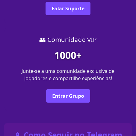
Falar Suporte
👥 Comunidade VIP
1000+
Junte-se a uma comunidade exclusiva de
jogadores e compartilhe experiências!
Entrar Grupo
📱 Como Seguir no Telegram