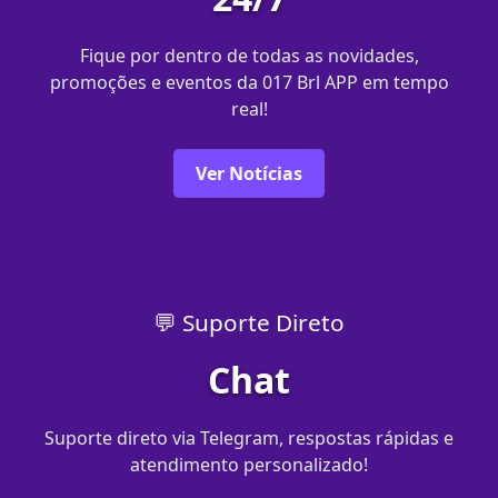
Fique por dentro de todas as novidades,
promoções e eventos da 017 Brl APP em tempo
real!
Ver Notícias
💬 Suporte Direto
Chat
Suporte direto via Telegram, respostas rápidas e
atendimento personalizado!