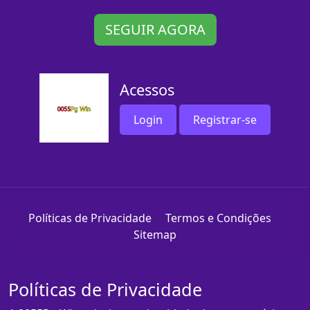
SEGUIR AGORA
Acessos
Login
Registrar-se
Políticas de Privacidade
Termos e Condições
Sitemap
Políticas de Privacidade