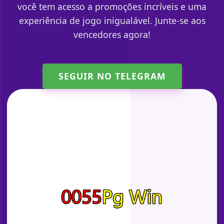
você tem acesso a promoções incríveis e uma
experiência de jogo inigualável. Junte-se aos
vencedores agora!
SEGUIR NO TELEGRAM