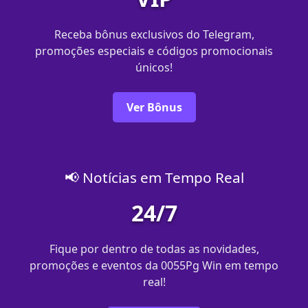
Receba bônus exclusivos do Telegram,
promoções especiais e códigos promocionais
únicos!
Ver Bônus
📢 Notícias em Tempo Real
24/7
Fique por dentro de todas as novidades,
promoções e eventos da 0055Pg Win em tempo
real!