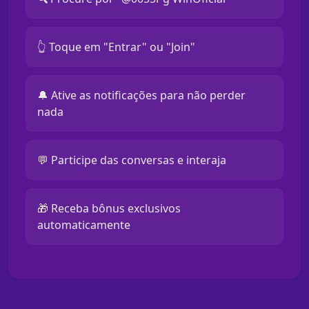
👆 Toque em "Entrar" ou "Join"
🔔 Ative as notificações para não perder
nada
💬 Participe das conversas e interaja
🎁 Receba bônus exclusivos
automaticamente